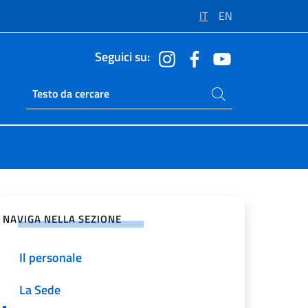
IT
EN
Seguici su:
Cerca nel sito
Ricerca sito live
vidi sui Social Network
NAVIGA NELLA SEZIONE
Il personale
La Sede