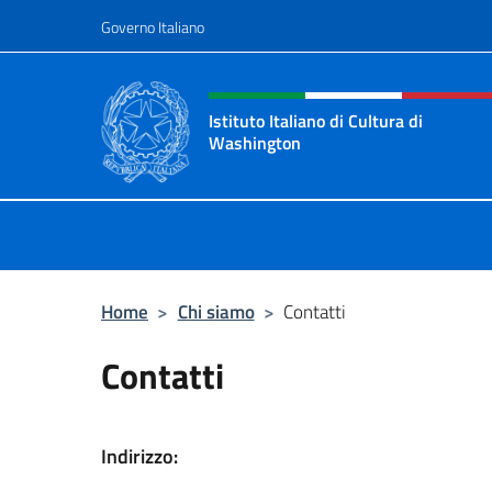
Salta al contenuto
Governo Italiano
Intestazione sito, social 
Istituto Italiano di Cultura di
Washington
Il sito ufficiale dell'Istituto Italia
Home
>
Chi siamo
>
Contatti
Contatti
Indirizzo: