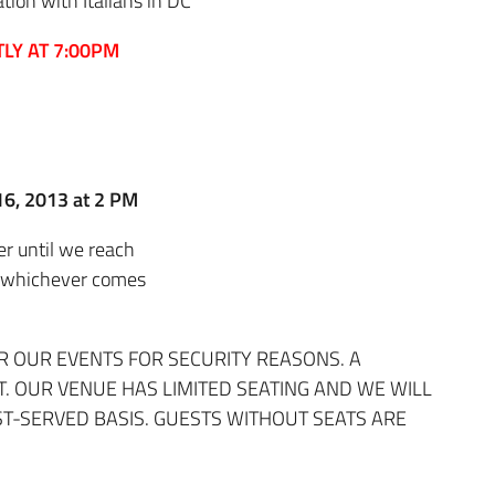
tion with Italians in DC
LY AT 7:00PM
 16, 2013 at 2 PM
er until we reach
e (whichever comes
R OUR EVENTS FOR SECURITY REASONS. A
T. OUR VENUE HAS LIMITED SEATING AND WE WILL
T-SERVED BASIS. GUESTS WITHOUT SEATS ARE