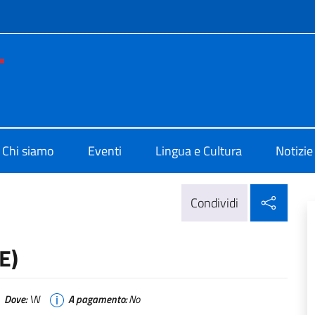
e menù
no di Cultura di Washington
Chi siamo
Eventi
Lingua e Cultura
Notizie
Condi
Condividi
E)
Dove:
\N
A pagamento:
No