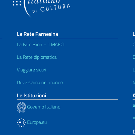
La Rete Farnesina
L
La Farnesina – il MAECI
C
La Rete diplomatica
E
Viaggiare sicuri
L
Dove siamo nel mondo
N
Le Istituzioni
A
Governo Italiano
A
Europa.eu