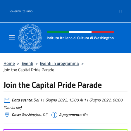
Salta al contenuto
IT
Governo Italiano
Intestazione sito, social e menù
Istituto Italiano di Cultura di Washington
Il sito ufficiale dell'Istituto Italiano di Cult
Home
>
Eventi
>
Eventi in programma
>
Join the Capital Pride Parade
Join the Capital Pride Parade
Data evento:
Dal 11 Giugno 2022, 15:00 Al 11 Giugno 2022, 00:00
(Ora locale)
Dove:
Washington, DC
A pagamento:
No