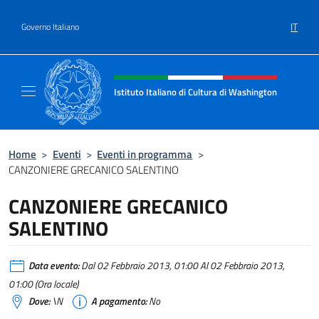
Salta al contenuto
IT
Governo Italiano
Intestazione sito, social e menù
Istituto Italiano di Cultura di Washington
Il sito ufficiale dell'Istituto Italiano di Cult
Home
>
Eventi
>
Eventi in programma
>
CANZONIERE GRECANICO SALENTINO
CANZONIERE GRECANICO
SALENTINO
Data evento:
Dal 02 Febbraio 2013, 01:00 Al 02 Febbraio 2013,
01:00 (Ora locale)
Dove:
\N
A pagamento:
No