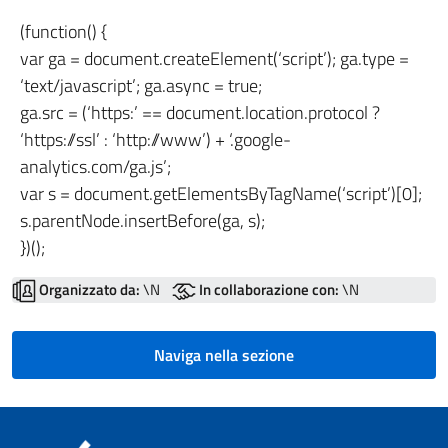
(function() {
var ga = document.createElement(‘script’); ga.type =
‘text/javascript’; ga.async = true;
ga.src = (‘https:’ == document.location.protocol ?
‘https://ssl’ : ‘http://www’) + ‘.google-
analytics.com/ga.js’;
var s = document.getElementsByTagName(‘script’)[0];
s.parentNode.insertBefore(ga, s);
})();
Organizzato da:
\N
In collaborazione con:
\N
Naviga nella sezione