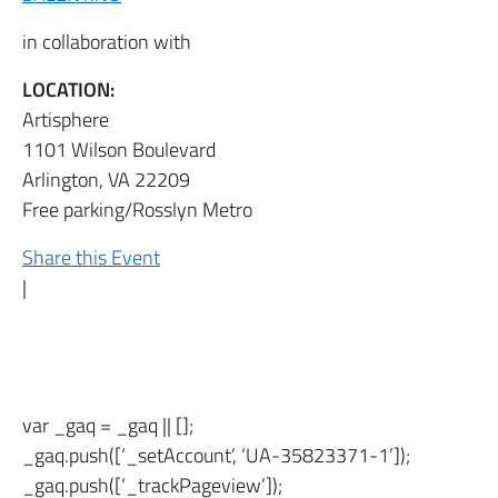
in collaboration with
LOCATION:
Artisphere
1101 Wilson Boulevard
Arlington, VA 22209
Free parking/Rosslyn Metro
Share this Event
|
var _gaq = _gaq || [];
_gaq.push([‘_setAccount’, ‘UA-35823371-1’]);
_gaq.push([‘_trackPageview’]);