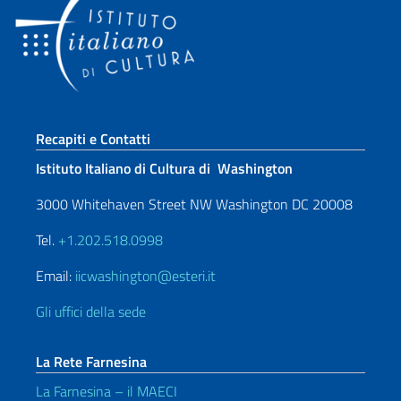
Sezione footer
Recapiti e Contatti
Istituto Italiano di Cultura di Washington
3000 Whitehaven Street NW Washington DC 20008
Tel.
+1.202.518.0998
Email:
iicwashington@esteri.it
Gli uffici della sede
La Rete Farnesina
La Farnesina – il MAECI